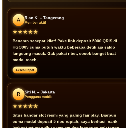
Rian K. – Tangerang
A
Member aktif
★★★★★
Beneran secepat kilat! Pake link deposit 5000 QRIS di
HGO909 cuma butuh waktu beberapa detik aja saldo
langsung masuk. Gak pakai ribet, cocok banget buat
modal receh.
Akses Cepat
Siti N. – Jakarta
R
Pengguna mobile
★★★★★
Situs bandar slot resmi yang paling fair play. Biarpun
cuma modal deposit 5 ribu rupiah, saya berhasil narik
jackpot ratusan ribu semalam dan langsung cair tanpa