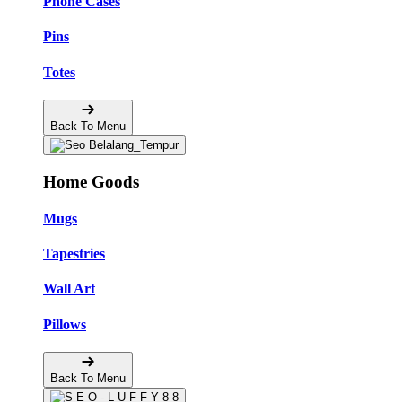
Phone Cases
Pins
Totes
Back To Menu
Home Goods
Mugs
Tapestries
Wall Art
Pillows
Back To Menu