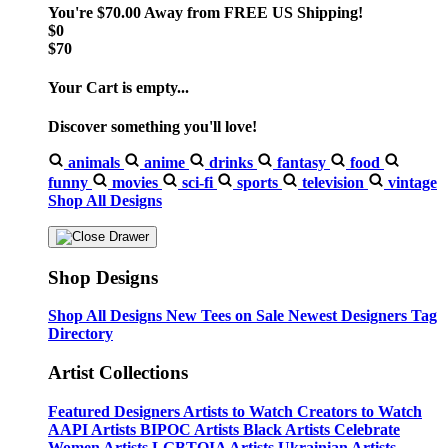
You're
$70.00
Away from
FREE US Shipping!
$0
$70
Your Cart is empty...
Discover something you'll love!
animals
anime
drinks
fantasy
food
funny
movies
sci-fi
sports
television
vintage
Shop All Designs
Shop Designs
Shop All Designs
New Tees on Sale
Newest Designers
Tag
Directory
Artist Collections
Featured Designers
Artists to Watch
Creators to Watch
AAPI Artists
BIPOC Artists
Black Artists
Celebrate
Women Artists
LGBTQIA Artists
Ukrainian Artists