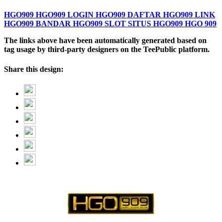
HGO909
HGO909 LOGIN
HGO909 DAFTAR
HGO909 LINK
HGO909 BANDAR
HGO909 SLOT
SITUS HGO909
HGO 909
The links above have been automatically generated based on
tag usage by third-party designers on the TeePublic platform.
Share this design: