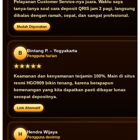
Pelayanan Customer Service-nya juara. Waktu saya
tanya-tanya soal cara deposit QRIS jam 2 pagi, langsung
dibalas dengan ramah, cepat, dan sangat profesional.
Mudah Digunakan
Bintang P. – Yogyakarta
B
Pengguna harian
★★★★★
Keamanan dan kenyamanan terjamin 100%. Main di situs
resmi HGO909 bikin tenang, karena berapapun
kemenangan yang kita dapatkan pasti dibayar lunas
secepat depositnya.
Link Alternatif
Hendra Wijaya
H
Pengguna desktop