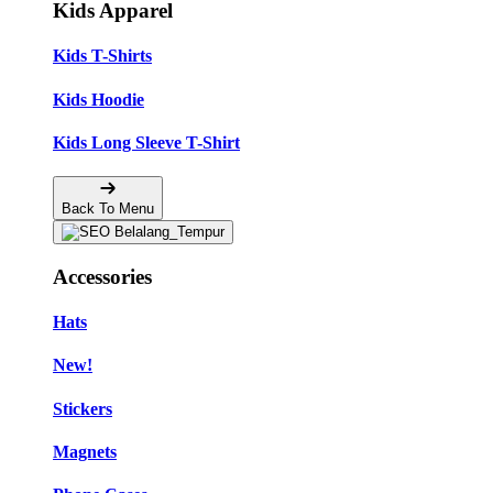
Kids Apparel
Kids T-Shirts
Kids Hoodie
Kids Long Sleeve T-Shirt
Back To Menu
Accessories
Hats
New!
Stickers
Magnets