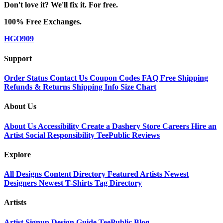
Don't love it? We'll fix it. For free.
100% Free Exchanges.
HGO909
Support
Order Status
Contact Us
Coupon Codes
FAQ
Free Shipping
Refunds & Returns
Shipping Info
Size Chart
About Us
About Us
Accessibility
Create a Dashery Store
Careers
Hire an
Artist
Social Responsibility
TeePublic Reviews
Explore
All Designs
Content Directory
Featured Artists
Newest
Designers
Newest T-Shirts
Tag Directory
Artists
Artist Signup
Design Guide
TeePublic Blog