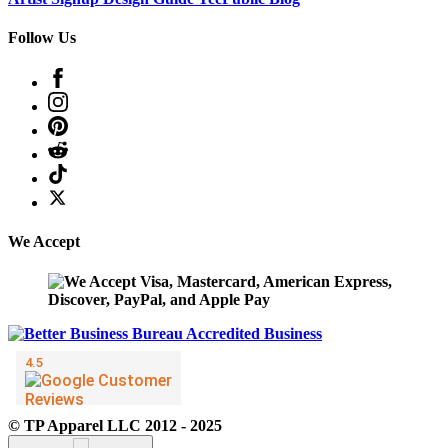
Follow Us
We Accept
© TP Apparel LLC 2012 - 2025